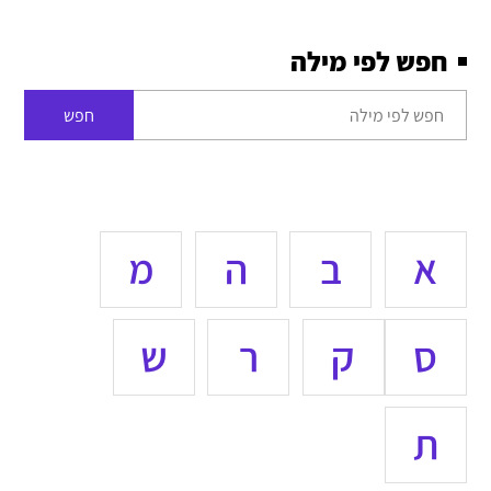
חפש לפי מילה
חפש
א
ב
ה
מ
ס
ק
ר
ש
ת